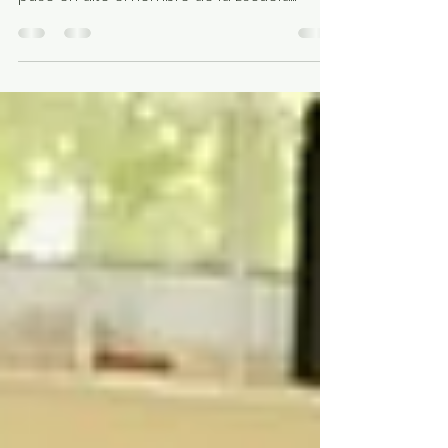
Con talento, seguridad y entusiasmo, la
alumna Martha Nayla Alvay Núñez, de 3.º J,
puso en alto el nombre de la Escuela
Secundaria General No. 3 durante su
participación en el Festival Estatal de
Narraciones, nivel zona.